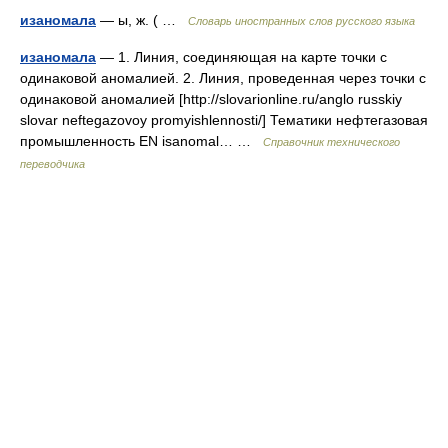
изаномала
— ы, ж. ( …
Словарь иностранных слов русского языка
изаномала
— 1. Линия, соединяющая на карте точки с
одинаковой аномалией. 2. Линия, проведенная через точки с
одинаковой аномалией [http://slovarionline.ru/anglo russkiy
slovar neftegazovoy promyishlennosti/] Тематики нефтегазовая
промышленность EN isanomal… …
Справочник технического
переводчика