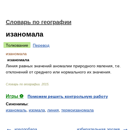
Словарь по географии
изаномала
Толкование
Перевод
изаномала
изаномала
Линия равных значений аномалии природного явления, т.е.
отклонений от среднего или нормального их значения.
Словарь по географии
.
2015
.
Игры ⚽
Поможем решить контрольную работу
Синонимы
:
изаномаль
,
изомала
,
линия
,
термоизаномала
изаллобара
избирательная эрозия